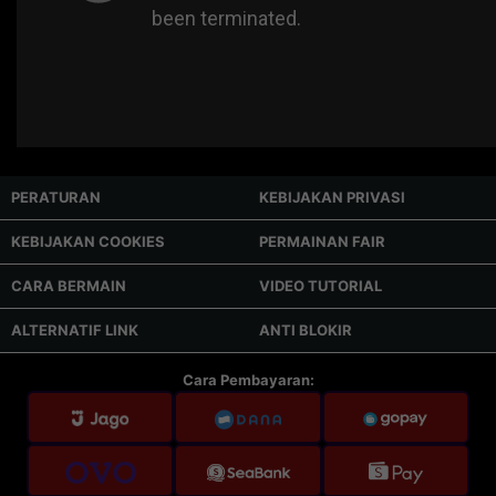
PERATURAN
KEBIJAKAN PRIVASI
KEBIJAKAN COOKIES
PERMAINAN FAIR
CARA BERMAIN
VIDEO TUTORIAL
ALTERNATIF LINK
ANTI BLOKIR
Cara Pembayaran: