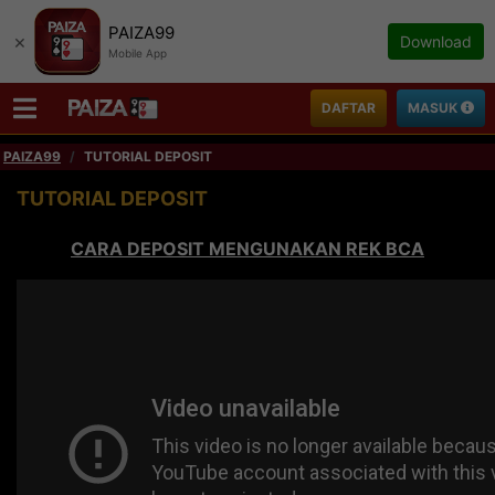
PAIZA99
×
Download
Mobile App
DAFTAR
MASUK
PAIZA99
TUTORIAL DEPOSIT
TUTORIAL DEPOSIT
CARA DEPOSIT MENGUNAKAN REK BCA